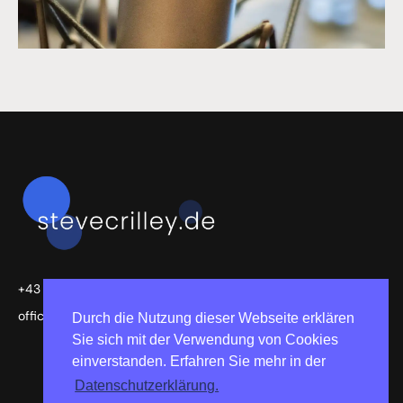
+43 664 636 9700
office@stevecrilley.de
Durch die Nutzung dieser Webseite erklären
Sie sich mit der Verwendung von Cookies
einverstanden. Erfahren Sie mehr in der
F
T
Y
Datenschutzerklärung.
a
w
o
c
i
u